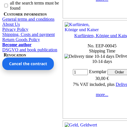
all the search terms must be
found
Customer information
General terms and conditions
About Us
Privacy Policy
Shipping, Costs and payment
Kurfürsten, Könige und Kais
Return Goods Policy
Become author
No. EEP-00045
DSGVO and book publication
Shipping Time
Revocation
Delive
10-14 days
Cancel the contract
Exemplar
30,00 €
7% VAT included, plus
Deliv
more...