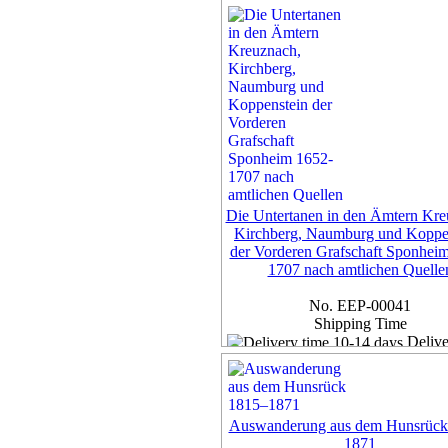
50,00 €
7% VAT included, plus
Deliv
more...
Die Untertanen in den Ämtern Kre
Kirchberg, Naumburg und Koppe
der Vorderen Grafschaft Sponhei
1707 nach amtlichen Quelle
No. EEP-00041
Shipping Time
Delive
10-14 days
Exemplar
50,00 €
Auswanderung aus dem Hunsrück
7% VAT included, plus
Deliv
1871