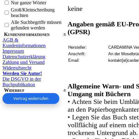
Nur ganze Wörter
keine
Groß/Kleinschreibung
beachten
Alle Suchbegriffe müssen
Angaben gemäß EU-Prod
gefunden werden
(GPSR)
Kundeninformationen
AGB &
Kundeninformationen
Hersteller:
CARDAMINA Verl
Impressum
Anschrift:
An der Moselbrü
Datenschutzerklärung
Email:
kontakt{at}carda
Zahlung und Versand
Widerrufsrecht
Werden Sie Autor!
Die DSGVO in der
Buchpublikation
Allgemeine Warn- und S
Widerruf
Umgang mit Büchern
Vertrag widerrufen
• Achten Sie beim Umblätt
an den Papierbogenkanten
• Legen Sie das Buch stet
vollflächig auf einem nic
trockenen Untergrund ab.