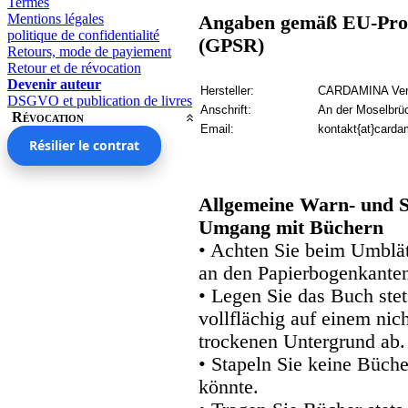
Termes
Mentions légales
Angaben gemäß EU-Prod
politique de confidentialité
(GPSR)
Retours, mode de payiement
Retour et de révocation
Devenir auteur
Hersteller:
CARDAMINA Verl
DSGVO et publication de livres
Anschrift:
An der Moselbrü
Révocation
Email:
kontakt{at}carda
Résilier le contrat
Allgemeine Warn- und S
Umgang mit Büchern
• Achten Sie beim Umblätt
an den Papierbogenkanten
• Legen Sie das Buch stet
vollflächig auf einem nic
trockenen Untergrund ab.
• Stapeln Sie keine Büche
könnte.