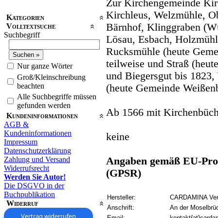
Zur Kirchengemeinde Kir
Kirchleus, Welzmühle, Ob
Kategorien
Bärnhof, Klinggraben (W
Volltextsuche
Suchbegriff
Lösau, Esbach, Holzmühl
Rucksmühle (heute Geme
teilweise und Straß (heu
Nur ganze Wörter
und Biegersgut bis 1823,
Groß/Kleinschreibung
beachten
(heute Gemeinde Weißen
Alle Suchbegriffe müssen
gefunden werden
Ab 1566 mit Kirchenbüch
Kundeninformationen
AGB &
Kundeninformationen
keine
Impressum
Datenschutzerklärung
Zahlung und Versand
Angaben gemäß EU-Prod
Widerrufsrecht
(GPSR)
Werden Sie Autor!
Die DSGVO in der
Buchpublikation
Hersteller:
CARDAMINA Verl
Widerruf
Anschrift:
An der Moselbrü
Vertrag widerrufen
Email:
kontakt{at}carda