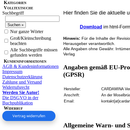
Kategorien
Volltextsuche
Hier finden Sie die aktuelle 
Suchbegriff
Download
im html-Forma
Nur ganze Wörter
Groß/Kleinschreibung
Hinweis:
Für die Inhalte der Revisi
beachten
Herausgeber verantwortlich.
Alle Angaben ohne Gewähr. Irrtüme
Alle Suchbegriffe müssen
Verlag
gefunden werden
Kundeninformationen
AGB & Kundeninformationen
Angaben gemäß EU-Prod
Impressum
(GPSR)
Datenschutzerklärung
Zahlung und Versand
Widerrufsrecht
Hersteller:
CARDAMINA Verl
Werden Sie Autor!
Anschrift:
An der Moselbrü
Die DSGVO in der
Email:
kontakt{at}carda
Buchpublikation
Widerruf
Vertrag widerrufen
Allgemeine Warn- und S