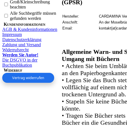
(GPSR)
Groß/Kleinschreibung
beachten
Alle Suchbegriffe müssen
Hersteller:
CARDAMINA Verl
gefunden werden
Anschrift:
An der Moselbrü
Kundeninformationen
Email:
kontakt{at}carda
AGB & Kundeninformationen
Impressum
Datenschutzerklärung
Zahlung und Versand
Widerrufsrecht
Allgemeine Warn- und S
Werden Sie Autor!
Umgang mit Büchern
Die DSGVO in der
Buchpublikation
• Achten Sie beim Umblätt
Widerruf
an den Papierbogenkanten
Vertrag widerrufen
• Legen Sie das Buch stet
vollflächig auf einem nic
trockenen Untergrund ab.
• Stapeln Sie keine Büche
könnte.
• Tragen Sie Bücher stets
Bücher ein die Gesundhei