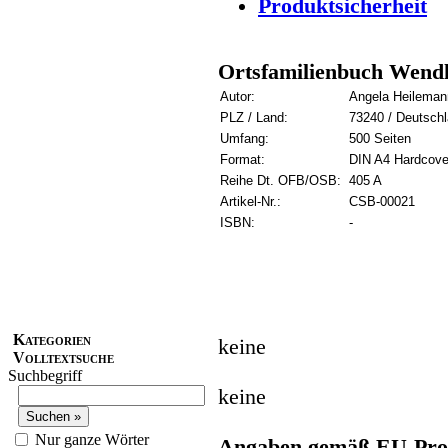
Produktsicherheit
Ortsfamilienbuch Wendl
Autor:
Angela Heileman
PLZ / Land:
73240 / Deutsch
Umfang:
500 Seiten
Format:
DIN A4 Hardcove
Reihe Dt. OFB/OSB:
405 A
Artikel-Nr.:
CSB-00021
ISBN:
-
Kategorien
keine
Volltextsuche
Suchbegriff
keine
Nur ganze Wörter
Angaben gemäß EU-Prod