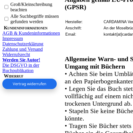
Groß/Kleinschreibung
(GPSR)
beachten
Alle Suchbegriffe müssen
gefunden werden
Hersteller:
CARDAMINA Verl
Kundeninformationen
Anschrift:
An der Moselbrü
AGB & Kundeninformationen
Email:
kontakt{at}carda
Impressum
Datenschutzerklärung
Zahlung und Versand
Widerrufsrecht
Allgemeine Warn- und S
Werden Sie Autor!
Die DSGVO in der
Umgang mit Büchern
Buchpublikation
• Achten Sie beim Umblätt
Widerruf
an den Papierbogenkanten
Vertrag widerrufen
• Legen Sie das Buch stet
vollflächig auf einem nic
trockenen Untergrund ab.
• Stapeln Sie keine Büche
könnte.
• Tragen Sie Bücher stets