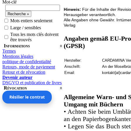
Mot-clé
Hinweis:
Für die Inhalte der Revisi
Herausgeber verantwortlich.
Alle Angaben ohne Gewähr. Irrtüme
Mots entiers seulement
Verlag
Large / sensibles
Tous les mots clés doivent
Angaben gemäß EU-Prod
être trouvés
(GPSR)
Informations
Termes
Mentions légales
Hersteller:
CARDAMINA Verl
politique de confidentialité
Retours, mode de payiement
Anschrift:
An der Moselbrü
Retour et de révocation
Email:
kontakt{at}carda
Devenir auteur
DSGVO et publication de livres
Révocation
Allgemeine Warn- und S
Résilier le contrat
Umgang mit Büchern
• Achten Sie beim Umblätt
an den Papierbogenkanten
• Legen Sie das Buch stet