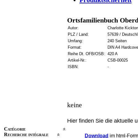
Ortsfamilienbuch Ober
Autor:
Charlotte Kickto
PLZ / Land:
57639 / Deutsch
Umfang:
240 Seiten
Format:
DIN A4 Hardcove
Reihe Dt. OFB/OSB:
420 A
Artikel-Nr.:
CSB-00025
ISBN:
-
keine
Hier finden Sie die aktuelle 
Catégorie
Recherche intégrale
Download
im html-Forma