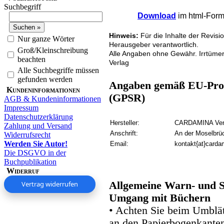
Suchbegriff
Download
im html-Forma
Hinweis:
Für die Inhalte der Revisi
Nur ganze Wörter
Herausgeber verantwortlich.
Groß/Kleinschreibung
Alle Angaben ohne Gewähr. Irrtüme
beachten
Verlag
Alle Suchbegriffe müssen
gefunden werden
Angaben gemäß EU-Prod
Kundeninformationen
(GPSR)
AGB & Kundeninformationen
Impressum
Datenschutzerklärung
Hersteller:
CARDAMINA Verl
Zahlung und Versand
Anschrift:
An der Moselbrü
Widerrufsrecht
Werden Sie Autor!
Email:
kontakt{at}carda
Die DSGVO in der
Buchpublikation
Widerruf
Vertrag widerrufen
Allgemeine Warn- und S
Umgang mit Büchern
• Achten Sie beim Umblätt
an den Papierbogenkanten