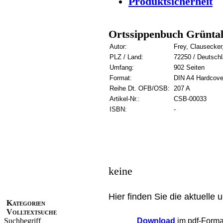
Produktsicherheit
Ortssippenbuch Grüntal
Autor:
Frey, Clausecker
PLZ / Land:
72250 / Deutsch
Umfang:
902 Seiten
Format:
DIN A4 Hardcove
Reihe Dt. OFB/OSB:
207 A
Artikel-Nr.:
CSB-00033
ISBN:
-
keine
Hier finden Sie die aktuelle 
Kategorien
Volltextsuche
Suchbegriff
Download
im pdf-Format