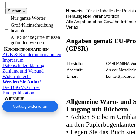
Hinweis:
Für die Inhalte der Revisi
Herausgeber verantwortlich.
Nur ganze Wörter
Alle Angaben ohne Gewähr. Irrtüme
Groß/Kleinschreibung
Verlag
beachten
Alle Suchbegriffe müssen
Angaben gemäß EU-Prod
gefunden werden
(GPSR)
Kundeninformationen
AGB & Kundeninformationen
Impressum
Hersteller:
CARDAMINA Verl
Datenschutzerklärung
Anschrift:
An der Moselbrü
Zahlung und Versand
Widerrufsrecht
Email:
kontakt{at}carda
Werden Sie Autor!
Die DSGVO in der
Buchpublikation
Widerruf
Allgemeine Warn- und S
Vertrag widerrufen
Umgang mit Büchern
• Achten Sie beim Umblätt
an den Papierbogenkanten
• Legen Sie das Buch stet