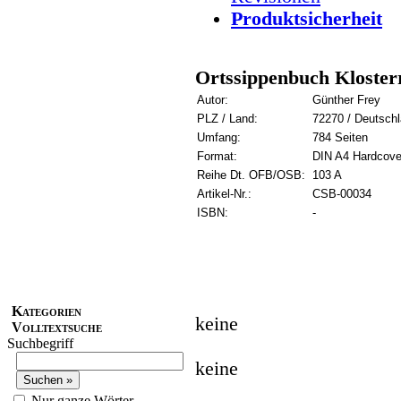
Produktsicherheit
Ortssippenbuch Kloster
Autor:
Günther Frey
PLZ / Land:
72270 / Deutsch
Umfang:
784 Seiten
Format:
DIN A4 Hardcove
Reihe Dt. OFB/OSB:
103 A
Artikel-Nr.:
CSB-00034
ISBN:
-
Kategorien
keine
Volltextsuche
Suchbegriff
keine
Nur ganze Wörter