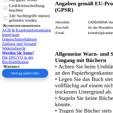
Angaben gemäß EU-Prod
Groß/Kleinschreibung
(GPSR)
beachten
Alle Suchbegriffe müssen
gefunden werden
Hersteller:
CARDAMINA Verl
Kundeninformationen
Anschrift:
An der Moselbrü
AGB & Kundeninformationen
Email:
kontakt{at}carda
Impressum
Datenschutzerklärung
Zahlung und Versand
Widerrufsrecht
Werden Sie Autor!
Allgemeine Warn- und S
Die DSGVO in der
Umgang mit Büchern
Buchpublikation
• Achten Sie beim Umblätt
Widerruf
an den Papierbogenkanten
Vertrag widerrufen
• Legen Sie das Buch stet
vollflächig auf einem nic
trockenen Untergrund ab.
• Stapeln Sie keine Büche
könnte.
• Tragen Sie Bücher stets