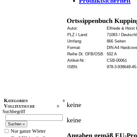
Produktsicherheit
Ortssippenbuch Kuppin
Autor:
Elfriede & Horst
PLZ / Land:
71083 / Deutsch
Umfang:
866 Seiten
Format:
DIN A4 Hardcove
Reihe Dt. OFB/OSB:
502 A
Artikel-Nr.:
CSB-00061
ISBN:
978-3-938649-45
Kategorien
keine
Volltextsuche
Suchbegriff
keine
Nur ganze Wörter
Angaben gemäß EU-Prod