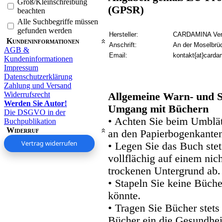
Groß/Kleinschreibung
(GPSR)
beachten
Alle Suchbegriffe müssen
gefunden werden
Hersteller:
CARDAMINA Verl
Kundeninformationen
Anschrift:
An der Moselbrü
AGB &
Email:
kontakt{at}carda
Kundeninformationen
Impressum
Datenschutzerklärung
Zahlung und Versand
Widerrufsrecht
Allgemeine Warn- und S
Werden Sie Autor!
Umgang mit Büchern
Die DSGVO in der
• Achten Sie beim Umblätt
Buchpublikation
Widerruf
an den Papierbogenkanten
Vertrag widerrufen
• Legen Sie das Buch stet
vollflächig auf einem nic
trockenen Untergrund ab.
• Stapeln Sie keine Büche
könnte.
• Tragen Sie Bücher stets
Bücher ein die Gesundhei