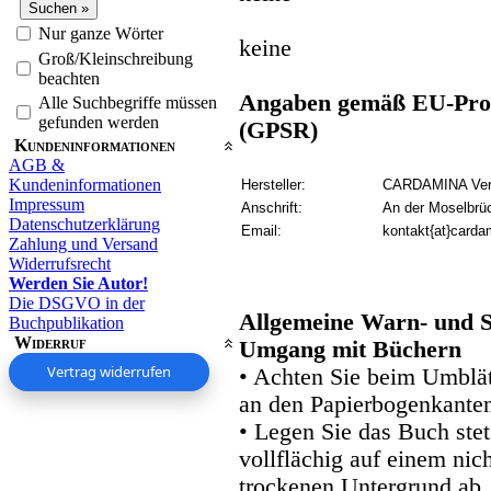
Nur ganze Wörter
keine
Groß/Kleinschreibung
beachten
Angaben gemäß EU-Prod
Alle Suchbegriffe müssen
gefunden werden
(GPSR)
Kundeninformationen
AGB &
Kundeninformationen
Hersteller:
CARDAMINA Verl
Impressum
Anschrift:
An der Moselbrü
Datenschutzerklärung
Email:
kontakt{at}carda
Zahlung und Versand
Widerrufsrecht
Werden Sie Autor!
Die DSGVO in der
Allgemeine Warn- und S
Buchpublikation
Widerruf
Umgang mit Büchern
Vertrag widerrufen
• Achten Sie beim Umblätt
an den Papierbogenkanten
• Legen Sie das Buch stet
vollflächig auf einem nic
trockenen Untergrund ab.