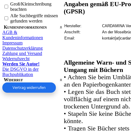
Angaben gemäß EU-Prod
Groß/Kleinschreibung
beachten
(GPSR)
Alle Suchbegriffe müssen
gefunden werden
Hersteller:
CARDAMINA Verl
Kundeninformationen
AGB &
Anschrift:
An der Moselbrü
Kundeninformationen
Email:
kontakt{at}carda
Impressum
Datenschutzerklärung
Zahlung und Versand
Widerrufsrecht
Allgemeine Warn- und S
Werden Sie Autor!
Umgang mit Büchern
Die DSGVO in der
Buchpublikation
• Achten Sie beim Umblätt
Widerruf
an den Papierbogenkanten
Vertrag widerrufen
• Legen Sie das Buch stet
vollflächig auf einem nic
trockenen Untergrund ab.
• Stapeln Sie keine Büche
könnte.
• Tragen Sie Bücher stets