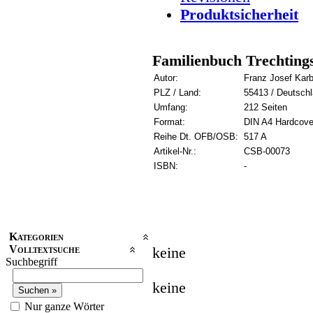
Produktsicherheit
Familienbuch Trechting
Autor:
Franz Josef Kar
PLZ / Land:
55413 / Deutsch
Umfang:
212 Seiten
Format:
DIN A4 Hardcove
Reihe Dt. OFB/OSB:
517 A
Artikel-Nr.:
CSB-00073
ISBN:
-
Kategorien
Volltextsuche
keine
Suchbegriff
keine
Nur ganze Wörter