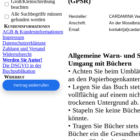
(GPSR)
Groß/Kleinschreibung
beachten
Alle Suchbegriffe müssen
Hersteller:
CARDAMINA Verl
gefunden werden
Anschrift:
An der Moselbrü
Kundeninformationen
Email:
kontakt{at}carda
AGB & Kundeninformationen
Impressum
Datenschutzerklärung
Zahlung und Versand
Widerrufsrecht
Allgemeine Warn- und S
Werden Sie Autor!
Umgang mit Büchern
Die DSGVO in der
• Achten Sie beim Umblätt
Buchpublikation
Widerruf
an den Papierbogenkanten
Vertrag widerrufen
• Legen Sie das Buch stet
vollflächig auf einem nic
trockenen Untergrund ab.
• Stapeln Sie keine Büche
könnte.
• Tragen Sie Bücher stets
Bücher ein die Gesundhei