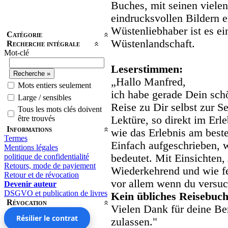
Buches, mit seinen vielen
eindrucksvollen Bildern e
Wüstenliebhaber ist es ei
Catégorie
Wüstenlandschaft.
Recherche intégrale
Mot-clé
Leserstimmen:
„Hallo Manfred,
Mots entiers seulement
ich habe gerade Dein sch
Large / sensibles
Reise zu Dir selbst zur S
Tous les mots clés doivent
être trouvés
Lektüre, so direkt im Erl
Informations
wie das Erlebnis am beste
Termes
Einfach aufgeschrieben, 
Mentions légales
politique de confidentialité
bedeutet. Mit Einsichten
Retours, mode de payiement
Wiederkehrend und wie fe
Retour et de révocation
vor allem wenn du versuc
Devenir auteur
DSGVO et publication de livres
Kein übliches Reisebuch
Révocation
Vielen Dank für deine Ber
Résilier le contrat
zulassen."