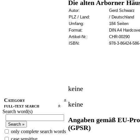
Die alten Arborner Häu
Autor:
Gerd Schwarz
PLZ / Land:
/ Deutschland
Umfang:
184 Seiten
Format:
DIN A4 Hardcove
Artikel-Nr.:
CHR-00290
ISBN:
978-3-86424-586
keine
Category
keine
full-text search
Search word(s)
Angaben gemäß EU-Prod
(GPSR)
only complete search words
case sensitive