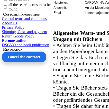
Hersteller:
CARDAMINA Verl
all the search terms must be
Anschrift:
An der Moselbrü
found
Email:
kontakt{at}carda
Customer information
General terms and conditions
About Us
Privacy Policy
Shipping, Costs and payment
Allgemeine Warn- und S
Return Goods Policy
Umgang mit Büchern
Become author
• Achten Sie beim Umblätt
DSGVO and book publication
Revocation
an den Papierbogenkanten
Cancel the contract
• Legen Sie das Buch stet
vollflächig auf einem nic
trockenen Untergrund ab.
• Stapeln Sie keine Büche
könnte.
• Tragen Sie Bücher stets
Bücher ein die Gesundhei
oder gefährdendes Gesam
• Tragen Sie daher für e