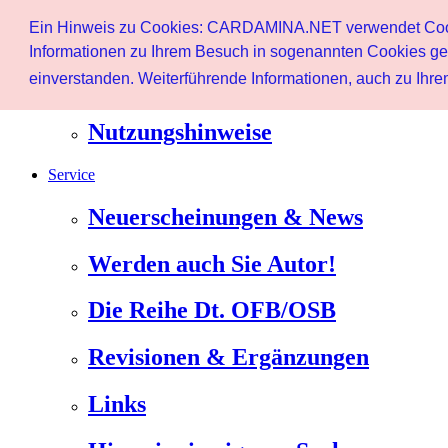
Home page
Ein Hinweis zu Cookies: CARDAMINA.NET verwendet Cookie
User
Informationen zu Ihrem Besuch in sogenannten Cookies ges
einverstanden. Weiterführende Informationen, auch zu Ihrem
Newsletter
Nutzungshinweise
Service
Neuerscheinungen & News
Werden auch Sie Autor!
Die Reihe Dt. OFB/OSB
Revisionen & Ergänzungen
Links