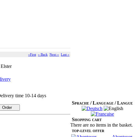
«First
« Back
Next »
Last »
Elster
livery
elivery time 10-14 days
Sprache / Language / Langue
Shopping cart
There are no items in the basket.
top-level offer
Abenteuer