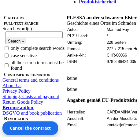
Produktsicherheit
Category
PLESSA an der schwarzen Elster
full-text search
Geschichte eines Ortes im Schrade
Search word(s)
Autor:
Manfred Fay
PLZ / Land:
/
Umfang:
228 Seiten
only complete search words
Format:
277 x 215 mm H
case sensitive
Artikel-Nr.:
CHR-00066
ISBN:
978-3-86424-005
all the search terms must be
found
Customer information
keine
General terms and conditions
About Us
keine
Privacy Policy
Shipping, Costs and payment
Angaben gemäß EU-Produktsiche
Return Goods Policy
Become author
Hersteller:
CARDAMINA Verl
DSGVO and book publication
Revocation
Anschrift:
An der Moselbrü
Email:
kontakt{at}carda
Cancel the contract