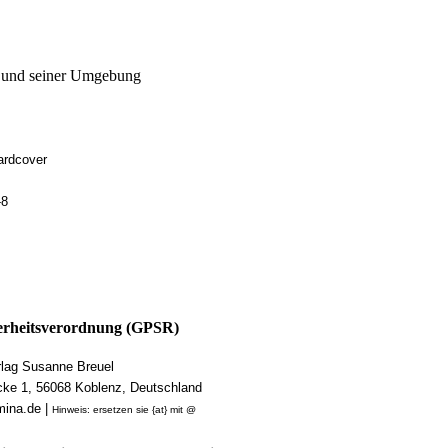
n und seiner Umgebung
ardcover
-8
rheitsverordnung (GPSR)
ag Susanne Breuel
cke 1, 56068 Koblenz, Deutschland
mina.de |
Hinweis: ersetzen sie {at} mit @