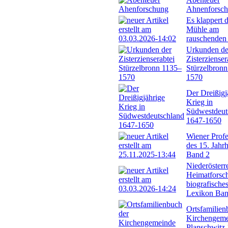
Ahnenforsc
Es klappert d
Mühle am
rauschenden
Urkunden de
Zisterzienser
Stürzelbron
1570
Der Dreißigj
Krieg in
Südwestdeut
1647-1650
Wiener Profe
des 15. Jahr
Band 2
Niederösterr
Heimatforsch
biografische
Lexikon Ban
Ortsfamilien
Kirchengem
Planschwitz