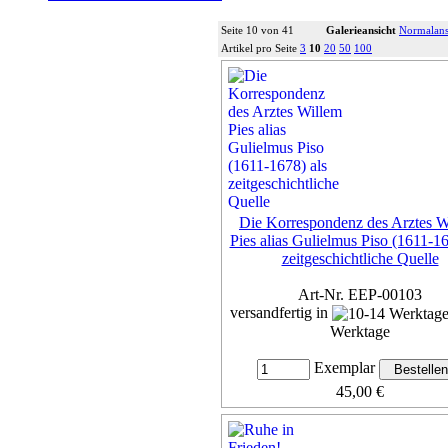
Seite 10 von 41
Galerieansicht
Normalans
Artikel pro Seite
3
10
20
50
100
Die Korrespondenz des Arztes W
Pies alias Gulielmus Piso (1611-16
zeitgeschichtliche Quelle
Art-Nr. EEP-00103
versandfertig in
Werktage
Exemplar
45,00 €
inkl. 7% MwSt,
zzgl. Versan