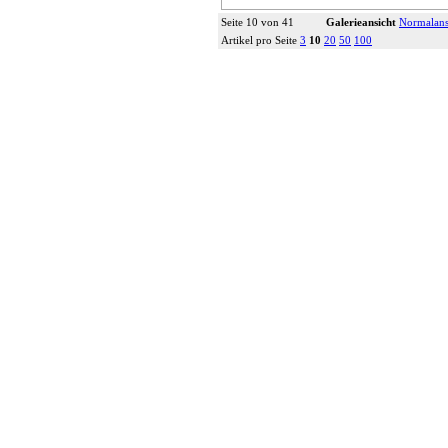
Seite 10 von 41
Galerieansicht
Normalans
Artikel pro Seite
3
10
20
50
100