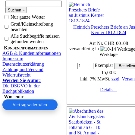
Nur ganze Wörter
Groß/Kleinschreibung
Heinrich Preschers Briefe an Jus
beachten
Kerner 1812-1824
Alle Suchbegriffe müssen
gefunden werden
Art-Nr. CHR-00108
Kundeninformationen
versandfertig in
AGB & Kundeninformationen
Werktage
Impressum
Datenschutzerklärung
Exemplar
Zahlung und Versand
15,00 €
Widerrufsrecht
inkl. 7% MwSt,
zzgl. Versan
Werden Sie Autor!
Die DSGVO in der
Details...
Buchpublikation
Widerruf
Vertrag widerrufen