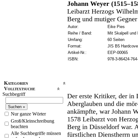
Johann Weyer (1515–15
Leibarzt Herzogs Wilhelm
Berg und mutiger Gegne
Autor:
Eike Pies
Reihe / Band:
Mit Skalpell und 
Umfang:
60 Seiten
Format:
JIS B5 Hardcove
Artikel-Nr.:
EEP-00065
ISBN:
978-3-86424-764
Kategorien
Volltextsuche
Suchbegriff
Der erste Kritiker, der i
Aberglauben und die mör
ankämpfte, war Johann We
Nur ganze Wörter
1578 Leibarzt von Herzog
Groß/Kleinschreibung
Berg in Düsseldorf war. A
beachten
Alle Suchbegriffe müssen
fürstlichen Dienstherrn u