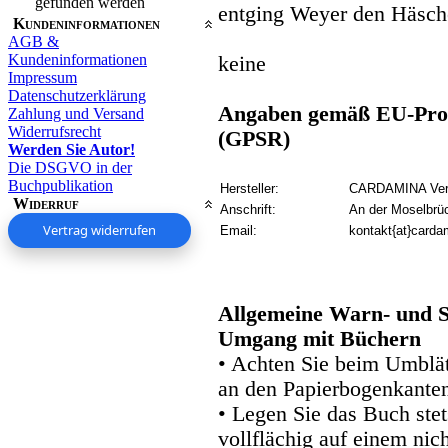
gefunden werden
entging Weyer den Häsche
Kundeninformationen
AGB &
Kundeninformationen
keine
Impressum
Datenschutzerklärung
Angaben gemäß EU-Prod
Zahlung und Versand
Widerrufsrecht
(GPSR)
Werden Sie Autor!
Die DSGVO in der
Buchpublikation
Hersteller:
CARDAMINA Verl
Widerruf
Anschrift:
An der Moselbrü
Vertrag widerrufen
Email:
kontakt{at}carda
Allgemeine Warn- und S
Umgang mit Büchern
• Achten Sie beim Umblätt
an den Papierbogenkanten
• Legen Sie das Buch stet
vollflächig auf einem nic