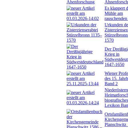
Ahnenforsc
Es klappert d
Mühle am
rauschenden
Urkunden de
Zisterzienser
Stürzelbron
1570
Der Dreißigj
Krieg in
Südwestdeut
1647-1650
Wiener Profe
des 15. Jahr
Band 2
Niederösterr
Heimatforsch
biografische
Lexikon Ban
Ortsfamilien
Kirchengem
Planschwitz