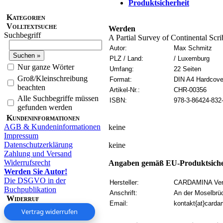
Produktsicherheit
Kategorien
Volltextsuche
Werden
Suchbegriff
A Partial Survey of Continental Scr
Autor:
Max Schmitz
PLZ / Land:
/ Luxemburg
Nur ganze Wörter
Umfang:
22 Seiten
Groß/Kleinschreibung
Format:
DIN A4 Hardcove
beachten
Artikel-Nr.:
CHR-00356
Alle Suchbegriffe müssen
ISBN:
978-3-86424-832
gefunden werden
Kundeninformationen
AGB & Kundeninformationen
keine
Impressum
Datenschutzerklärung
keine
Zahlung und Versand
Widerrufsrecht
Angaben gemäß EU-Produktsiche
Werden Sie Autor!
Die DSGVO in der
Hersteller:
CARDAMINA Verl
Buchpublikation
Anschrift:
An der Moselbrü
Widerruf
Email:
kontakt{at}carda
Vertrag widerrufen