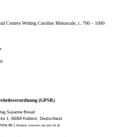
ibal Centres Writing Caroline Minuscule, c. 700 – 1000
r
-0
rheitsverordnung (GPSR)
ag Susanne Breuel
cke 1, 56068 Koblenz, Deutschland
mina.de |
Hinweis: ersetzen sie {at} mit @