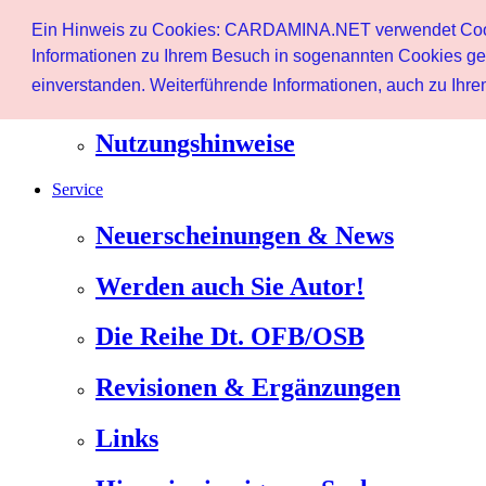
Start
Ein Hinweis zu Cookies: CARDAMINA.NET verwendet Cookie
Benutzer
Informationen zu Ihrem Besuch in sogenannten Cookies ges
einverstanden. Weiterführende Informationen, auch zu Ihrem
Newsletter
Nutzungshinweise
Service
Neuerscheinungen & News
Werden auch Sie Autor!
Die Reihe Dt. OFB/OSB
Revisionen & Ergänzungen
Links