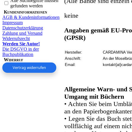
(Alle Bände sind einzeln e
Alle Suchbegriffe müssen
gefunden werden
Kundeninformationen
keine
AGB & Kundeninformationen
Impressum
Datenschutzerklärung
Angaben gemäß EU-Prod
Zahlung und Versand
(GPSR)
Widerrufsrecht
Werden Sie Autor!
Die DSGVO in der
Hersteller:
CARDAMINA Verl
Buchpublikation
Anschrift:
An der Moselbrü
Widerruf
Email:
kontakt{at}carda
Vertrag widerrufen
Allgemeine Warn- und S
Umgang mit Büchern
• Achten Sie beim Umblätt
an den Papierbogenkanten
• Legen Sie das Buch stet
vollflächig auf einem nic