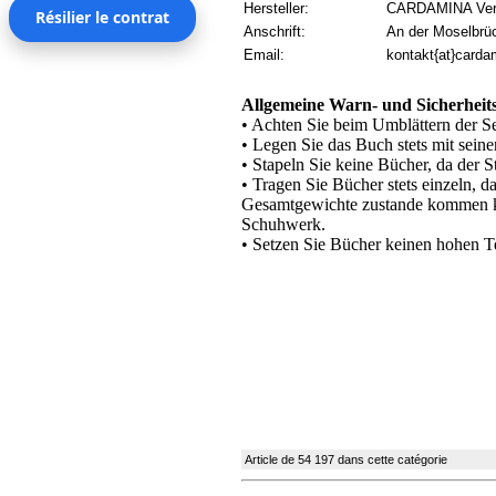
Hersteller:
CARDAMINA Verl
Résilier le contrat
Anschrift:
An der Moselbrü
Email:
kontakt{at}carda
Allgemeine Warn- und Sicherhei
• Achten Sie beim Umblättern der Se
• Legen Sie das Buch stets mit seine
• Stapeln Sie keine Bücher, da der S
• Tragen Sie Bücher stets einzeln, 
Gesamtgewichte zustande kommen kan
Schuhwerk.
• Setzen Sie Bücher keinen hohen T
Article de 54 197 dans cette catégorie