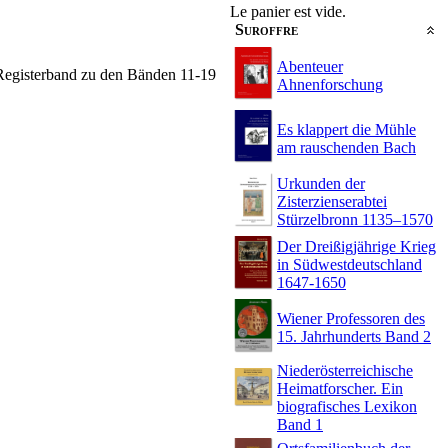
Le panier est vide.
Suroffre
Abenteuer
Registerband zu den Bänden 11-19
Ahnenforschung
Es klappert die Mühle
am rauschenden Bach
Urkunden der
Zisterzienserabtei
Stürzelbronn 1135–1570
Der Dreißigjährige Krieg
in Südwestdeutschland
1647-1650
Wiener Professoren des
15. Jahrhunderts Band 2
Niederösterreichische
Heimatforscher. Ein
biografisches Lexikon
Band 1