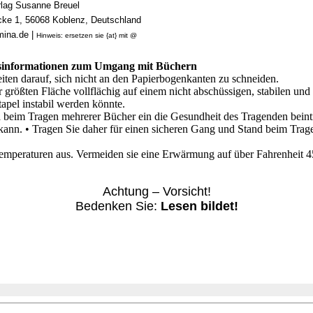
ag Susanne Breuel
cke 1, 56068 Koblenz, Deutschland
mina.de |
Hinweis: ersetzen sie {at} mit @
tsinformationen zum Umgang mit Büchern
iten darauf, sich nicht an den Papierbogenkanten zu schneiden.
r größten Fläche vollflächig auf einem nicht abschüssigen, stabilen un
tapel instabil werden könnte.
da beim Tragen mehrerer Bücher ein die Gesundheit des Tragenden bein
n. • Tragen Sie daher für einen sicheren Gang und Stand beim Tragen
emperaturen aus. Vermeiden sie eine Erwärmung auf über Fahrenheit 4
Achtung – Vorsicht!
Bedenken Sie:
Lesen bildet!