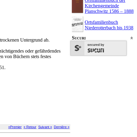
Ortsfamilienbuch der
Kirchengemeinde
Planschwitz 1586 – 1888
Ortsfamilienbuch
Niederotterbach bis 1938
Sucuri
d trockenen Untergrund ab.
secured by
trächtigendes oder gefährdendes
 von Büchern stets festes
51.
«Premier
« Retour
Suivant »
Dernière »