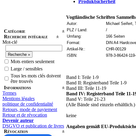
Produktsicherheit
Vogtländische Schriften Sammel
Autor:
Michael Seifert
PLZ / Land:
/
Catégorie
Recherche intégrale
Umfang:
166 Seiten
Mot-clé
Format:
DIN A4 Hardcove
Artikel-Nr.:
CHR-00129
ISBN:
978-3-86424-119
Mots entiers seulement
Large / sensibles
Tous les mots clés doivent
Band I: Teile 1-9
être trouvés
Band II: Registerband Teile 1-9
Informations
Band III: Teile 11-19
Termes
Band IV: Registerband Teile 11-1
Mentions légales
Band V: Teile 21-23
politique de confidentialité
(Alle Bände sind einzeln erhältlich.)
Retours, mode de payiement
Retour et de révocation
keine
Devenir auteur
DSGVO et publication de livres
Angaben gemäß EU-Produktsiche
Révocation