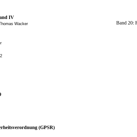
band IV
Band 20: 
, Thomas Wacker
r
-2
9
rheitsverordnung (GPSR)