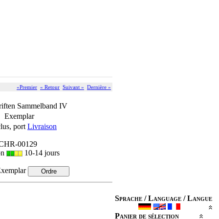
«Premier
« Retour
Suivant »
Dernière »
riften Sammelband IV
€ Exemplar
lus, port
Livraison
 CHR-00129
on
10-14 jours
xemplar
Sprache / Language / Langue
Panier de sélection