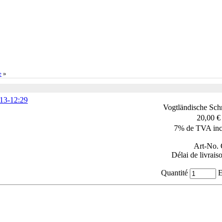
e
»
Vogtländische Sch
20,00 
7% de TVA inc
Art-No.
Délai de livrais
Quantité
E