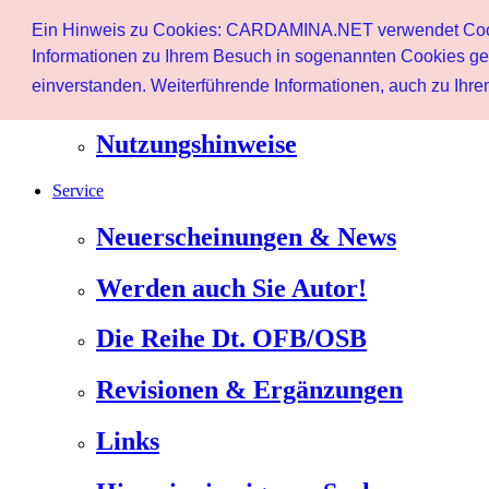
Page d'accueil
Ein Hinweis zu Cookies: CARDAMINA.NET verwendet Cookie
Client
Informationen zu Ihrem Besuch in sogenannten Cookies ges
einverstanden. Weiterführende Informationen, auch zu Ihrem
lettre d'information
Nutzungshinweise
Service
Neuerscheinungen & News
Werden auch Sie Autor!
Die Reihe Dt. OFB/OSB
Revisionen & Ergänzungen
Links