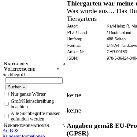
Thiergarten war meine 
Was wurde aus… Das Buc
Tiergartens
Autor:
Karl-Heinz R. Mül
PLZ / Land:
/ Deutschland
Umfang:
488 Seiten
Format:
DIN A4 Hardcove
Artikel-Nr.:
CHR-00183
ISBN:
978-3-86424-340
Kategorien
Volltextsuche
Suchbegriff
Nur ganze Wörter
keine
Groß/Kleinschreibung
beachten
keine
Alle Suchbegriffe müssen
gefunden werden
Angaben gemäß EU-Prod
Kundeninformationen
AGB &
(GPSR)
Kundeninformationen