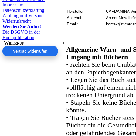
Impressum
Datenschutzerklärung
Hersteller:
CARDAMINA Verl
Zahlung und Versand
Anschrift:
An der Moselbrü
Widerrufsrecht
Email:
kontakt{at}carda
Werden Sie Autor!
Die DSGVO in der
Buchpublikation
Widerruf
Allgemeine Warn- und S
Vertrag widerrufen
Umgang mit Büchern
• Achten Sie beim Umblätt
an den Papierbogenkanten
• Legen Sie das Buch stet
vollflächig auf einem nic
trockenen Untergrund ab.
• Stapeln Sie keine Büche
könnte.
• Tragen Sie Bücher stets
Bücher ein die Gesundhei
oder gefährdendes Gesam