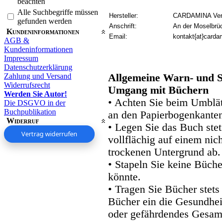
beachten
Alle Suchbegriffe müssen
Hersteller:
CARDAMINA Verl
gefunden werden
Anschrift:
An der Moselbrü
Kundeninformationen
Email:
kontakt{at}carda
AGB &
Kundeninformationen
Impressum
Datenschutzerklärung
Zahlung und Versand
Allgemeine Warn- und S
Widerrufsrecht
Umgang mit Büchern
Werden Sie Autor!
• Achten Sie beim Umblätt
Die DSGVO in der
Buchpublikation
an den Papierbogenkanten
Widerruf
• Legen Sie das Buch stet
Vertrag widerrufen
vollflächig auf einem nic
trockenen Untergrund ab.
• Stapeln Sie keine Büche
könnte.
• Tragen Sie Bücher stets
Bücher ein die Gesundhei
oder gefährdendes Gesam