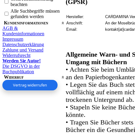
(GPSR)
beachten
Alle Suchbegriffe müssen
gefunden werden
Hersteller:
CARDAMINA Verl
Kundeninformationen
Anschrift:
An der Moselbrü
AGB &
Email:
kontakt{at}carda
Kundeninformationen
Impressum
Datenschutzerklärung
Zahlung und Versand
Allgemeine Warn- und S
Widerrufsrecht
Werden Sie Autor!
Umgang mit Büchern
Die DSGVO in der
• Achten Sie beim Umblätt
Buchpublikation
an den Papierbogenkanten
Widerruf
• Legen Sie das Buch stet
Vertrag widerrufen
vollflächig auf einem nic
trockenen Untergrund ab.
• Stapeln Sie keine Büche
könnte.
• Tragen Sie Bücher stets
Bücher ein die Gesundhei