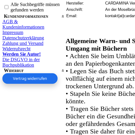
Hersteller:
CARDAMINA Verl
Alle Suchbegriffe müssen
gefunden werden
Anschrift:
An der Moselbrü
Kundeninformationen
Email:
kontakt{at}carda
AGB &
Kundeninformationen
Impressum
Datenschutzerklärung
Allgemeine Warn- und S
Zahlung und Versand
Umgang mit Büchern
Widerrufsrecht
Werden Sie Autor!
• Achten Sie beim Umblätt
Die DSGVO in der
an den Papierbogenkanten
Buchpublikation
• Legen Sie das Buch stet
Widerruf
vollflächig auf einem nic
Vertrag widerrufen
trockenen Untergrund ab.
• Stapeln Sie keine Büche
könnte.
• Tragen Sie Bücher stets
Bücher ein die Gesundhei
oder gefährdendes Gesam
• Tragen Sie daher für e