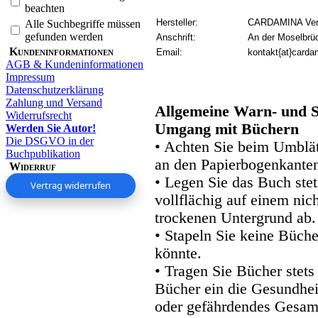
beachten
Hersteller:
CARDAMINA Verl
Alle Suchbegriffe müssen
gefunden werden
Anschrift:
An der Moselbrü
Kundeninformationen
Email:
kontakt{at}carda
AGB & Kundeninformationen
Impressum
Datenschutzerklärung
Zahlung und Versand
Allgemeine Warn- und S
Widerrufsrecht
Umgang mit Büchern
Werden Sie Autor!
Die DSGVO in der
• Achten Sie beim Umblätt
Buchpublikation
an den Papierbogenkanten
Widerruf
• Legen Sie das Buch stet
Vertrag widerrufen
vollflächig auf einem nic
trockenen Untergrund ab.
• Stapeln Sie keine Büche
könnte.
• Tragen Sie Bücher stets
Bücher ein die Gesundhei
oder gefährdendes Gesam