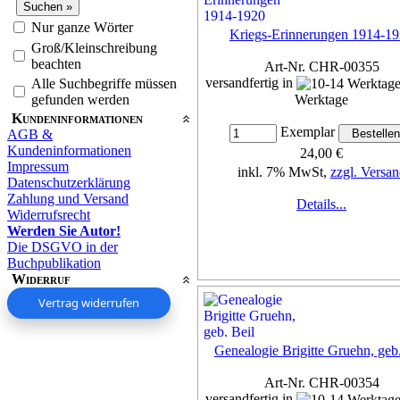
Nur ganze Wörter
Kriegs-Erinnerungen 1914-1
Groß/Kleinschreibung
beachten
Art-Nr. CHR-00355
versandfertig in
Alle Suchbegriffe müssen
gefunden werden
Werktage
Kundeninformationen
Exemplar
AGB &
Kundeninformationen
24,00 €
Impressum
inkl. 7% MwSt,
zzgl. Versan
Datenschutzerklärung
Zahlung und Versand
Details...
Widerrufsrecht
Werden Sie Autor!
Die DSGVO in der
Buchpublikation
Widerruf
Vertrag widerrufen
Genealogie Brigitte Gruehn, geb.
Art-Nr. CHR-00354
versandfertig in