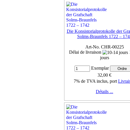
Die Konsistorialprotokolle der Gra
Solms-Braunfels 1722 – 174
Art-No. CHR-00225
Délai de livraison
jours
Exemplar
32,00 €
7% de TVA inclus, port
Livrai
Détails ...