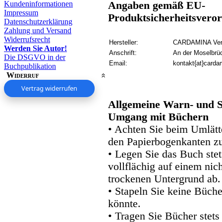
Kundeninformationen
Angaben gemäß EU-
Impressum
Produktsicherheitsver
Datenschutzerklärung
Zahlung und Versand
Widerrufsrecht
Hersteller:
CARDAMINA Verl
Werden Sie Autor!
Anschrift:
An der Moselbrü
Die DSGVO in der
Email:
kontakt{at}carda
Buchpublikation
Widerruf
Vertrag widerrufen
Allgemeine Warn- und S
Umgang mit Büchern
• Achten Sie beim Umlätte
den Papierbogenkanten zu
• Legen Sie das Buch stet
vollflächig auf einem nic
trockenen Untergrund ab.
• Stapeln Sie keine Büche
könnte.
• Tragen Sie Bücher stets