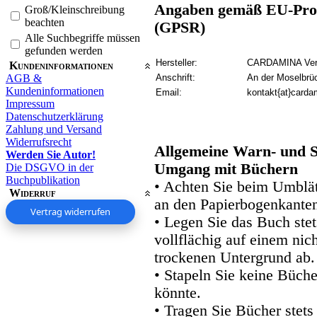
Angaben gemäß EU-Prod
Groß/Kleinschreibung
beachten
(GPSR)
Alle Suchbegriffe müssen
gefunden werden
Hersteller:
CARDAMINA Verl
Kundeninformationen
AGB &
Anschrift:
An der Moselbrü
Kundeninformationen
Email:
kontakt{at}carda
Impressum
Datenschutzerklärung
Zahlung und Versand
Widerrufsrecht
Allgemeine Warn- und S
Werden Sie Autor!
Umgang mit Büchern
Die DSGVO in der
Buchpublikation
• Achten Sie beim Umblätt
Widerruf
an den Papierbogenkanten
Vertrag widerrufen
• Legen Sie das Buch stet
vollflächig auf einem nic
trockenen Untergrund ab.
• Stapeln Sie keine Büche
könnte.
• Tragen Sie Bücher stets