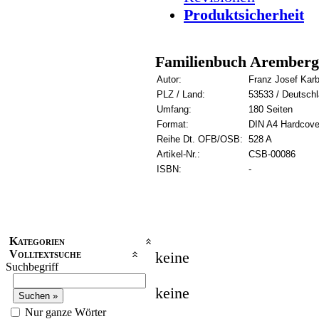
Produktsicherheit
Familienbuch Aremberg 
Autor:
Franz Josef Kar
PLZ / Land:
53533 / Deutsch
Umfang:
180 Seiten
Format:
DIN A4 Hardcove
Reihe Dt. OFB/OSB:
528 A
Artikel-Nr.:
CSB-00086
ISBN:
-
Kategorien
Volltextsuche
keine
Suchbegriff
keine
Nur ganze Wörter