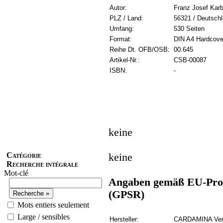
Autor:
Franz Josef Kar
PLZ / Land:
56321 / Deutsch
Umfang:
530 Seiten
Format:
DIN A4 Hardcove
Reihe Dt. OFB/OSB:
00.645
Artikel-Nr.:
CSB-00087
ISBN:
-
keine
Catégorie
keine
Recherche intégrale
Mot-clé
Angaben gemäß EU-Prod
(GPSR)
Mots entiers seulement
Large / sensibles
Hersteller:
CARDAMINA Verl