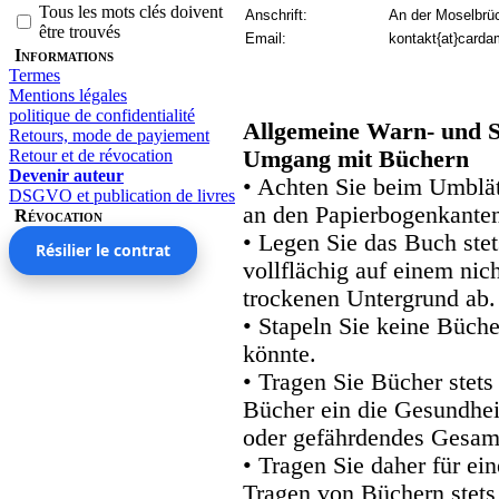
Tous les mots clés doivent
Anschrift:
An der Moselbrü
être trouvés
Email:
kontakt{at}carda
Informations
Termes
Mentions légales
politique de confidentialité
Allgemeine Warn- und S
Retours, mode de payiement
Retour et de révocation
Umgang mit Büchern
Devenir auteur
• Achten Sie beim Umblätt
DSGVO et publication de livres
an den Papierbogenkanten
Révocation
• Legen Sie das Buch stet
Résilier le contrat
vollflächig auf einem nic
trockenen Untergrund ab.
• Stapeln Sie keine Büche
könnte.
• Tragen Sie Bücher stets
Bücher ein die Gesundhei
oder gefährdendes Gesam
• Tragen Sie daher für e
Tragen von Büchern stets