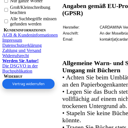
Nur ganze Wörter
Angaben gemäß EU-Prod
Groß/Kleinschreibung
(GPSR)
beachten
Alle Suchbegriffe müssen
gefunden werden
Hersteller:
CARDAMINA Verl
Kundeninformationen
Anschrift:
An der Moselbrü
AGB & Kundeninformationen
Email:
kontakt{at}carda
Impressum
Datenschutzerklärung
Zahlung und Versand
Widerrufsrecht
Werden Sie Autor!
Allgemeine Warn- und S
Die DSGVO in der
Umgang mit Büchern
Buchpublikation
Widerruf
• Achten Sie beim Umblätt
Vertrag widerrufen
an den Papierbogenkanten
• Legen Sie das Buch stet
vollflächig auf einem nic
trockenen Untergrund ab.
• Stapeln Sie keine Büche
könnte.
• Tragen Sie Bücher stets