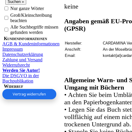
keine
Nur ganze Wörter
Groß/Kleinschreibung
Angaben gemäß EU-Prod
beachten
Alle Suchbegriffe müssen
(GPSR)
gefunden werden
Kundeninformationen
Hersteller:
CARDAMINA Verl
AGB & Kundeninformationen
Impressum
Anschrift:
An der Moselbrü
Datenschutzerklärung
Email:
kontakt{at}carda
Zahlung und Versand
Widerrufsrecht
Werden Sie Autor!
Die DSGVO in der
Allgemeine Warn- und S
Buchpublikation
Widerruf
Umgang mit Büchern
Vertrag widerrufen
• Achten Sie beim Umblätt
an den Papierbogenkanten
• Legen Sie das Buch stet
vollflächig auf einem nic
trockenen Untergrund ab.
• Stapeln Sie keine Büche