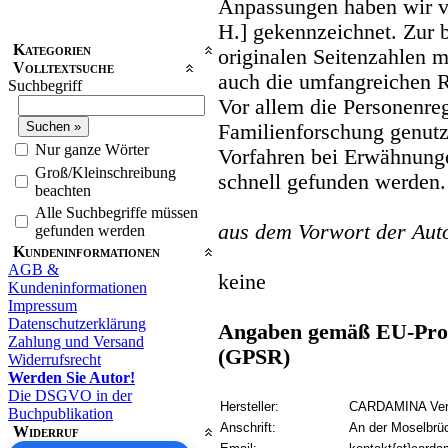
Anpassungen haben wir v
H.] gekennzeichnet. Zur 
Kategorien
originalen Seitenzahlen mi
Volltextsuche
auch die umfangreichen R
Suchbegriff
Vor allem die Personenre
Familienforschung genut
Nur ganze Wörter
Vorfahren bei Erwähnung
Groß/Kleinschreibung
schnell gefunden werden. 
beachten
Alle Suchbegriffe müssen
aus dem Vorwort der Aut
gefunden werden
Kundeninformationen
AGB &
keine
Kundeninformationen
Impressum
Datenschutzerklärung
Angaben gemäß EU-Prod
Zahlung und Versand
(GPSR)
Widerrufsrecht
Werden Sie Autor!
Die DSGVO in der
Hersteller:
CARDAMINA Verl
Buchpublikation
Anschrift:
An der Moselbrü
Widerruf