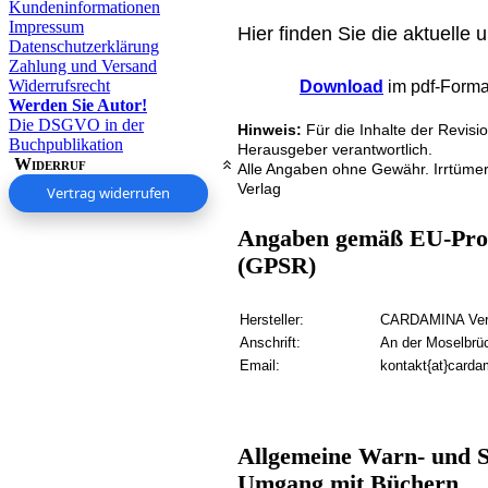
Kundeninformationen
Impressum
Hier finden Sie die aktuelle 
Datenschutzerklärung
Zahlung und Versand
Widerrufsrecht
Download
im pdf-Format
Werden Sie Autor!
Die DSGVO in der
Hinweis:
Für die Inhalte der Revisi
Buchpublikation
Herausgeber verantwortlich.
Widerruf
Alle Angaben ohne Gewähr. Irrtüme
Verlag
Vertrag widerrufen
Angaben gemäß EU-Prod
(GPSR)
Hersteller:
CARDAMINA Verl
Anschrift:
An der Moselbrü
Email:
kontakt{at}carda
Allgemeine Warn- und S
Umgang mit Büchern