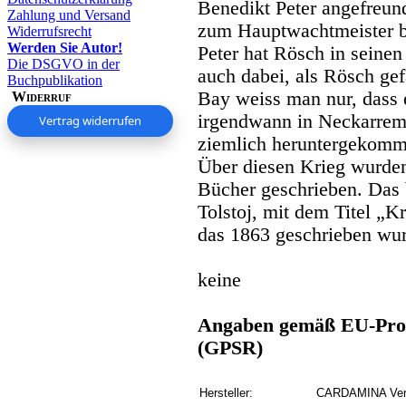
Benedikt Peter angefreun
Zahlung und Versand
zum Hauptwachtmeister b
Widerrufsrecht
Werden Sie Autor!
Peter hat Rösch in seine
Die DSGVO in der
auch dabei, als Rösch ge
Buchpublikation
Bay weiss man nur, dass e
Widerruf
irgendwann in Neckarrems
Vertrag widerrufen
ziemlich heruntergekom
Über diesen Krieg wurden
Bücher geschrieben. Das 
Tolstoj, mit dem Titel „K
das 1863 geschrieben wu
keine
Angaben gemäß EU-Prod
(GPSR)
Hersteller:
CARDAMINA Verl