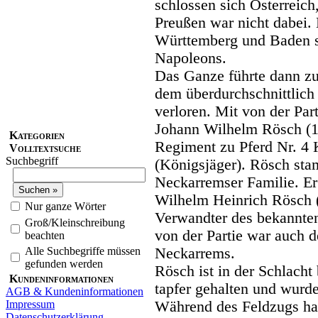
schlossen sich Österreic
Preußen war nicht dabei.
Württemberg und Baden sc
Napoleons.
Das Ganze führte dann z
dem überdurchschnittlich
verloren. Mit von der Pa
Johann Wilhelm Rösch (1
Kategorien
Regiment zu Pferd Nr. 4
Volltextsuche
Suchbegriff
(Königsjäger). Rösch sta
Neckarremser Familie. Er
Wilhelm Heinrich Rösch 
Nur ganze Wörter
Verwandter des bekannte
Groß/Kleinschreibung
von der Partie war auch 
beachten
Alle Suchbegriffe müssen
Neckarrems.
gefunden werden
Rösch ist in der Schlacht 
Kundeninformationen
tapfer gehalten und wurde
AGB & Kundeninformationen
Impressum
Während des Feldzugs hat
Datenschutzerklärung