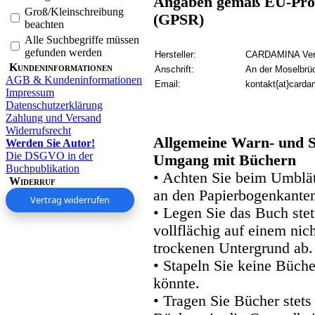
Angaben gemäß EU-Prod
Groß/Kleinschreibung
(GPSR)
beachten
Alle Suchbegriffe müssen
gefunden werden
Hersteller:
CARDAMINA Verl
Kundeninformationen
Anschrift:
An der Moselbrü
AGB & Kundeninformationen
Email:
kontakt{at}carda
Impressum
Datenschutzerklärung
Zahlung und Versand
Widerrufsrecht
Allgemeine Warn- und S
Werden Sie Autor!
Die DSGVO in der
Umgang mit Büchern
Buchpublikation
• Achten Sie beim Umblätt
Widerruf
an den Papierbogenkanten
Vertrag widerrufen
• Legen Sie das Buch stet
vollflächig auf einem nic
trockenen Untergrund ab.
• Stapeln Sie keine Büche
könnte.
• Tragen Sie Bücher stets