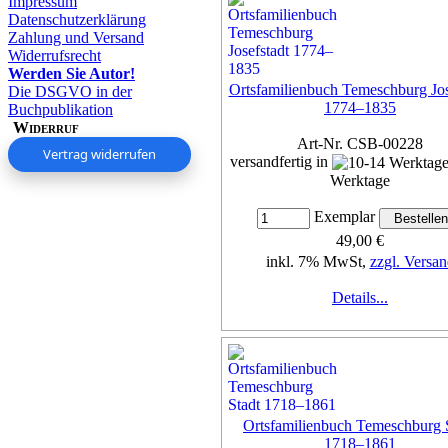
Impressum
Datenschutzerklärung
Zahlung und Versand
Widerrufsrecht
Werden Sie Autor!
Ortsfamilienbuch Temeschburg Jos
Die DSGVO in der
1774–1835
Buchpublikation
Widerruf
Art-Nr. CSB-00228
Vertrag widerrufen
versandfertig in
Werktage
Exemplar
49,00 €
inkl. 7% MwSt,
zzgl. Versan
Details...
Ortsfamilienbuch Temeschburg 
1718–1861