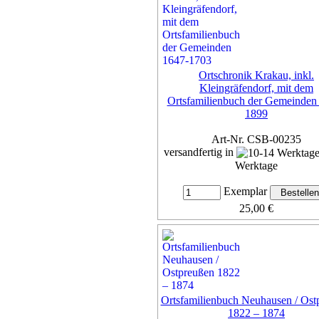
Ortschronik Krakau, inkl.
Kleingräfendorf, mit dem
Ortsfamilienbuch der Gemeinden
1899
Art-Nr. CSB-00235
versandfertig in
Werktage
Exemplar
25,00 €
inkl. 7% MwSt,
zzgl. Versan
Details...
Ortsfamilienbuch Neuhausen / Ost
1822 – 1874