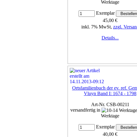
Werktage
Exemplar
45,00 €
inkl. 7% MwSt,
zzgl. Versan
Details...
Ortsfamilienbuch der ev. ref. Ge
Vluyn Band I: 1674 - 1798
Art-Nr. CSB-00211
versandfertig in
Werktage
Exemplar
40,00 €