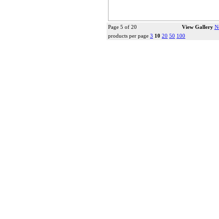
Page 5 of 20
View Gallery
N
products per page
3
10
20
50
100