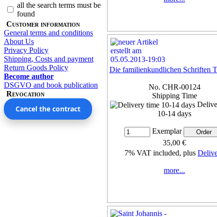
all the search terms must be
found
Customer information
General terms and conditions
About Us
Privacy Policy
Shipping, Costs and payment
Return Goods Policy
Die familienkundlichen Schriften T
Become author
DSGVO and book publication
No. CHR-00124
Revocation
Shipping Time
Delive
Cancel the contract
10-14 days
Exemplar
35,00 €
7% VAT included, plus
Deliv
more...