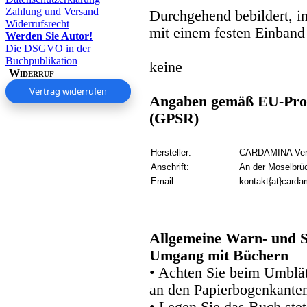
Zahlung und Versand
Durchgehend bebildert, i
Widerrufsrecht
mit einem festen Einband
Werden Sie Autor!
Die DSGVO in der
Buchpublikation
keine
Widerruf
Vertrag widerrufen
Angaben gemäß EU-Prod
(GPSR)
Hersteller:
CARDAMINA Verl
Anschrift:
An der Moselbrü
Email:
kontakt{at}carda
Allgemeine Warn- und S
Umgang mit Büchern
• Achten Sie beim Umblätt
an den Papierbogenkanten
• Legen Sie das Buch stet