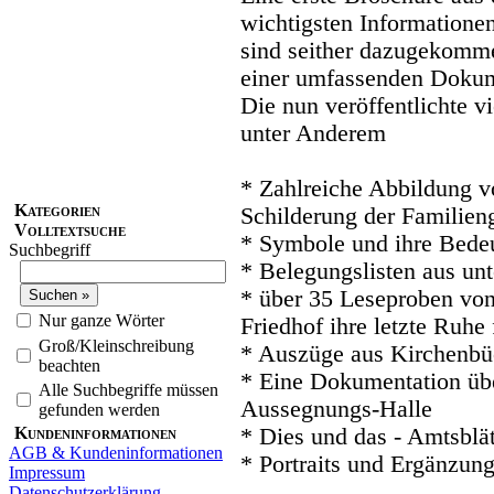
wichtigsten Informatione
sind seither dazugekomme
einer umfassenden Dokume
Die nun veröffentlichte 
unter Anderem
* Zahlreiche Abbildung v
Kategorien
Schilderung der Familien
Volltextsuche
* Symbole und ihre Bede
Suchbegriff
* Belegungslisten aus un
* über 35 Leseproben von
Nur ganze Wörter
Friedhof ihre letzte Ruhe
Groß/Kleinschreibung
* Auszüge aus Kirchenbü
beachten
* Eine Dokumentation üb
Alle Suchbegriffe müssen
Aussegnungs-Halle
gefunden werden
Kundeninformationen
* Dies und das - Amtsblät
AGB & Kundeninformationen
* Portraits und Ergänzung
Impressum
Datenschutzerklärung