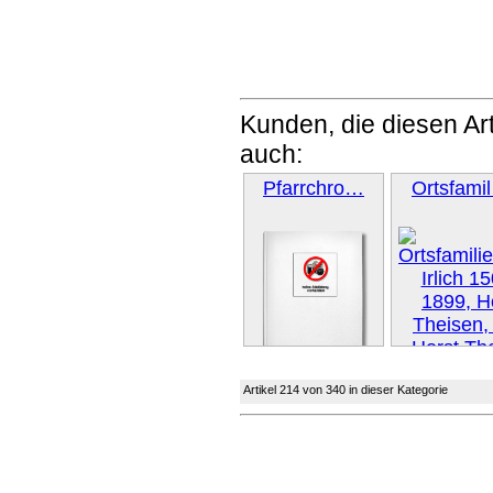
Kunden, die diesen Art
auch:
Pfarrchro…
Ortsfami
Weiter »
Artikel 214 von 340 in dieser Kategorie
Weiter 