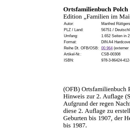
Ortsfamilienbuch Polch
Edition „Familien im Mai
Autor:
Manfred Rüttger
PLZ / Land:
56751 / Deutsch
Umfang:
1.652 Seiten in 
Format:
DIN A4 Hardcove
Reihe Dt. OFB/OSB:
00.964
(externer 
Artikel-Nr.:
CSB-00308
ISBN:
978-3-86424-412
(OFB) Ortsfamilienbuch 
Hinweis zur 2. Auflage (S
Aufgrund der regen Nachf
diese 2. Auflage zu erstel
Geburten bis 1907, der He
bis 1987.