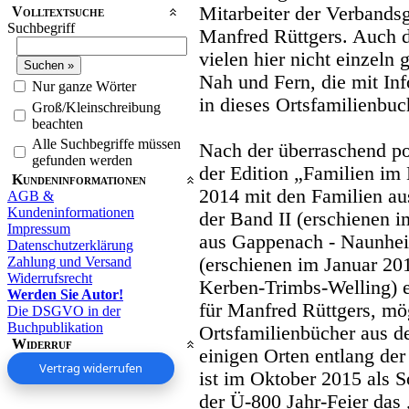
Mitarbeiter der Verbands
Volltextsuche
Suchbegriff
Manfred Rüttgers. Auch d
vielen hier nicht einzeln
Nah und Fern, die mit In
Nur ganze Wörter
in dieses Ortsfamilienbuc
Groß/Kleinschreibung
beachten
Alle Suchbegriffe müssen
Nach der überraschend po
gefunden werden
der Edition „Familien im
Kundeninformationen
2014 mit den Familien au
AGB &
Kundeninformationen
der Band II (erschienen 
Impressum
aus Gappenach - Naunhei
Datenschutzerklärung
Zahlung und Versand
(erschienen im Januar 20
Widerrufsrecht
Kerben-Trimbs-Welling) e
Werden Sie Autor!
für Manfred Rüttgers, mög
Die DSGVO in der
Buchpublikation
Ortsfamilienbücher aus d
Widerruf
einigen Orten entlang de
Vertrag widerrufen
ist im Oktober 2015 als S
der Ü-800 Jahr-Feier das