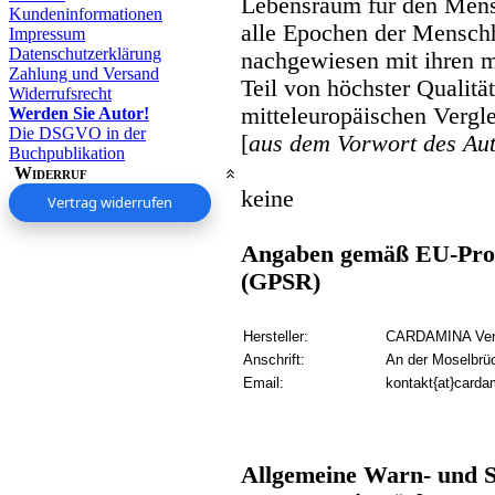
Lebensraum für den Mens
Kundeninformationen
alle Epochen der Menschh
Impressum
Datenschutzerklärung
nachgewiesen mit ihren m
Zahlung und Versand
Teil von höchster Qualit
Widerrufsrecht
mitteleuropäischen Vergle
Werden Sie Autor!
Die DSGVO in der
[
aus dem Vorwort des Au
Buchpublikation
Widerruf
keine
Vertrag widerrufen
Angaben gemäß EU-Prod
(GPSR)
Hersteller:
CARDAMINA Verl
Anschrift:
An der Moselbrü
Email:
kontakt{at}carda
Allgemeine Warn- und S