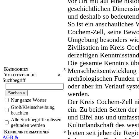
vor Ort mit auf eine histor
geschichtlichen Dimensio
und deshalb so bedeutende
So ist ein anschauliches 
Cochem-Zell, seine Bewo
Umgebung besonders wich
Zivilisation im Kreis Co
derzeitigen Kenntnisstand
Die gesamte Kenntnis übe
Kategorien
Menschheitsentwicklung i
Volltextsuche
archäologischen Funden u
Suchbegriff
oder aber im Verlauf sy
werden.
Nur ganze Wörter
Der Kreis Cochem-Zell ni
Groß/Kleinschreibung
ein. Zu beiden Seiten der
beachten
und Eifel aus und umfasst
Alle Suchbegriffe müssen
Kulturlandschaft des west
gefunden werden
Kundeninformationen
bieten seit jeher die Reg
AGB &