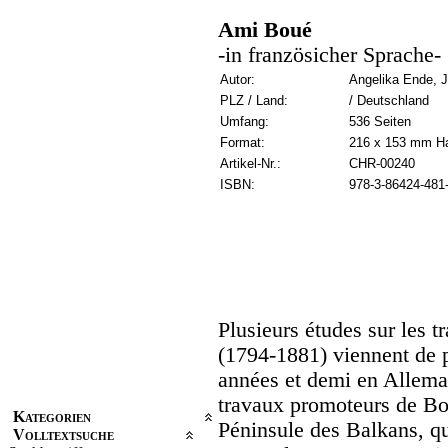
Ami Boué
-in französicher Sprache-
Autor:
Angelika Ende, 
PLZ / Land:
/ Deutschland
Umfang:
536 Seiten
Format:
216 x 153 mm H
Artikel-Nr.:
CHR-00240
ISBN:
978-3-86424-481
Plusieurs études sur les 
(1794-1881) viennent de p
années et demi en Allemag
travaux promoteurs de Bou
Kategorien
Péninsule des Balkans, qu
Volltextsuche