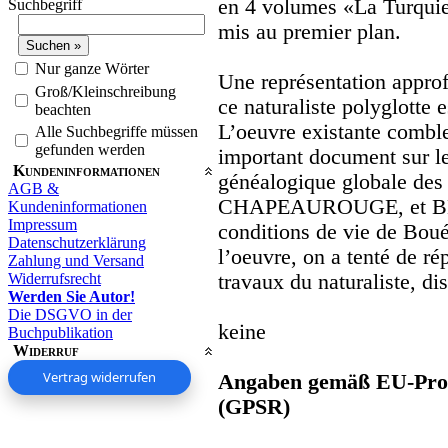
en 4 volumes «La Turquie 
Suchbegriff
mis au premier plan.
Nur ganze Wörter
Une représentation approf
Groß/Kleinschreibung
ce naturaliste polyglotte 
beachten
L’oeuvre existante comble
Alle Suchbegriffe müssen
gefunden werden
important document sur le
Kundeninformationen
généalogique globale de
AGB &
CHAPEAUROUGE, et BEI
Kundeninformationen
Impressum
conditions de vie de Boué
Datenschutzerklärung
l’oeuvre, on a tenté de r
Zahlung und Versand
Widerrufsrecht
travaux du naturaliste, di
Werden Sie Autor!
Die DSGVO in der
keine
Buchpublikation
Widerruf
Vertrag widerrufen
Angaben gemäß EU-Prod
(GPSR)