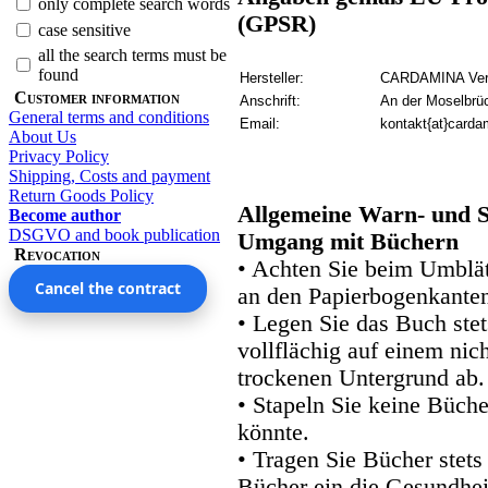
only complete search words
(GPSR)
case sensitive
all the search terms must be
found
Hersteller:
CARDAMINA Verl
Customer information
Anschrift:
An der Moselbrü
General terms and conditions
Email:
kontakt{at}carda
About Us
Privacy Policy
Shipping, Costs and payment
Return Goods Policy
Allgemeine Warn- und S
Become author
DSGVO and book publication
Umgang mit Büchern
Revocation
• Achten Sie beim Umblätt
Cancel the contract
an den Papierbogenkanten
• Legen Sie das Buch stet
vollflächig auf einem nic
trockenen Untergrund ab.
• Stapeln Sie keine Büche
könnte.
• Tragen Sie Bücher stets
Bücher ein die Gesundhei