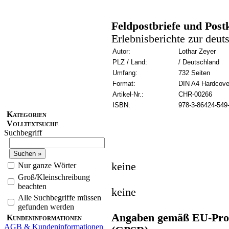
Feldpostbriefe und Post
Erlebnisberichte zur deut
Autor:
Lothar Zeyer
PLZ / Land:
/ Deutschland
Umfang:
732 Seiten
Format:
DIN A4 Hardcove
Artikel-Nr.:
CHR-00266
ISBN:
978-3-86424-549
Kategorien
Volltextsuche
Suchbegriff
keine
Nur ganze Wörter
Groß/Kleinschreibung
beachten
keine
Alle Suchbegriffe müssen
gefunden werden
Angaben gemäß EU-Prod
Kundeninformationen
AGB & Kundeninformationen