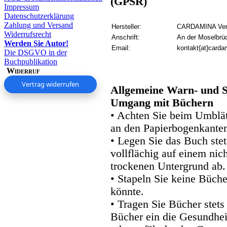
(GPSR)
Impressum
Datenschutzerklärung
Zahlung und Versand
Hersteller:
CARDAMINA Verl
Widerrufsrecht
Anschrift:
An der Moselbrü
Werden Sie Autor!
Email:
kontakt{at}carda
Die DSGVO in der
Buchpublikation
Widerruf
Vertrag widerrufen
Allgemeine Warn- und S
Umgang mit Büchern
• Achten Sie beim Umblätt
an den Papierbogenkanten
• Legen Sie das Buch stet
vollflächig auf einem nic
trockenen Untergrund ab.
• Stapeln Sie keine Büche
könnte.
• Tragen Sie Bücher stets
Bücher ein die Gesundhei