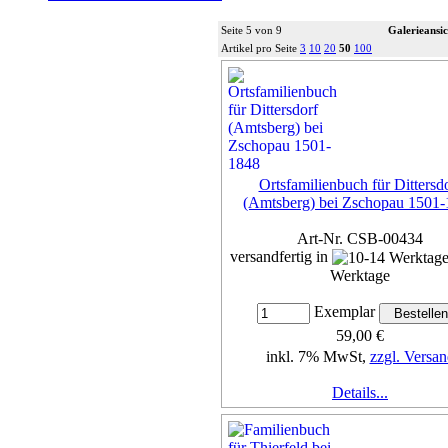
Seite 5 von 9
Galerieansic
Artikel pro Seite
3
10
20
50
100
Ortsfamilienbuch für Dittersd
(Amtsberg) bei Zschopau 1501
Art-Nr. CSB-00434
versandfertig in
Werktage
Exemplar
59,00 €
inkl. 7% MwSt,
zzgl. Versan
Details...