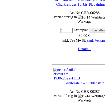
Nachbarn und Einwohner im Säch
Churkreis des 15. bis 18. Jahrhu
Art-Nr. CHR-00286
versandfertig in
Werktage
Exemplar
36,00 €
inkl. 7% MwSt,
zzgl. Versan
Details...
Greifenstein – Lichtenstein
Art-Nr. CHR-00287
versandfertig in
Werktage