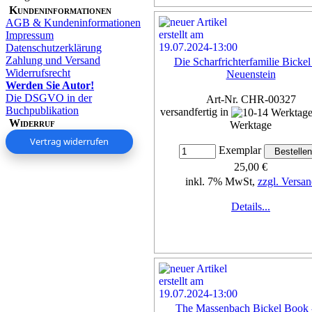
Kundeninformationen
AGB & Kundeninformationen
Impressum
Datenschutzerklärung
Zahlung und Versand
Die Scharfrichterfamilie Bickel
Widerrufsrecht
Neuenstein
Werden Sie Autor!
Die DSGVO in der
Art-Nr. CHR-00327
Buchpublikation
versandfertig in
Widerruf
Werktage
Vertrag widerrufen
Exemplar
25,00 €
inkl. 7% MwSt,
zzgl. Versan
Details...
The Massenbach Bickel Book -